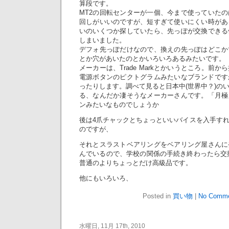
算段です。
MT2の回転センターが一個、今まで使っていた
回しがいいのですが、短すぎて使いにくい時があ
いのいくつか探していたら、先っぽが交換できる
しまいました。
デフォ先っぽだけなので、換えの先っぽはどこか
とか穴があいたのとかいろいろあるみたいです。
メーカーは、Trade Markとかいうところ。前
電源ボタンのピクトグラムみたいなブランドですが、や
ったりします。調べて見ると日本中(世界中？)の
る、なんだか凄そうなメーカーさんです。「月極
ンみたいなものでしょうか
後は4爪チャックとちょっといいバイスを入手す
のですが、
それとスラストベアリングをベアリング屋さんに
んでいるので、学校の関係の手続き終わったら交
普通のよりちょっとだけ高級品です。
他にもいろいろ、
Posted in
買い物
|
No Comme
水曜日, 11月 17th, 2010