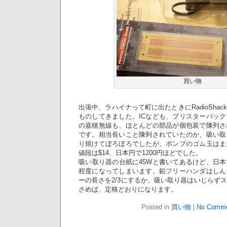
買い物
出張中、ラハイナって町に出たときにRadioSha
ものしてきました。ICなども、ブリスターパッ
の嘉穂無線も、ほとんどの部品が個包装で陳列さ
です。相当長いこと陳列されていたのか、吸い取
り焼けてぼろぼろでしたが、ポンプのゴム玉はま
値段は$14、日本円で1200円ほどでした。
吸い取り器の台紙に45Wと書いてあるけど、日本
程度になってしまいます。鉛フリーハンダはしん
ーの長さを2/3にするか、吸い取り器はいじらず
さめば、定格どおりになります。
Posted in
買い物
|
No Comme