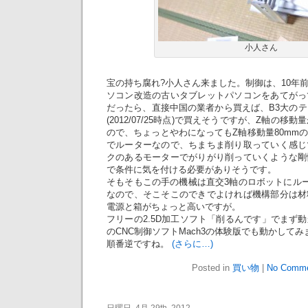
小人さん
宝の持ち腐れ?小人さん来ました。制御は、10年
ソコン改造の古いタブレットパソコンをあてがっ
だったら、直接中国の業者から買えば、B3大のテ
(2012/07/25時点)で買えそうですが、Z軸の移
ので、ちょっとやわになってもZ軸移動量80mm
でルーターなので、ちまちま削り取っていく感じ
クのあるモーターでがりがり削っていくような剛
で条件に気を付ける必要がありそうです。
そもそもこの手の機械は直交3軸のロボットにルー
なので、そこそこのできでよければ機構部分は材
電源と箱がちょっと高いですが。
フリーの2.5D加工ソフト「削るんです」でまず
のCNC制御ソフトMach3の体験版でも動かしてみ
順番逆ですね。
(さらに…)
Posted in
買い物
|
No Comme