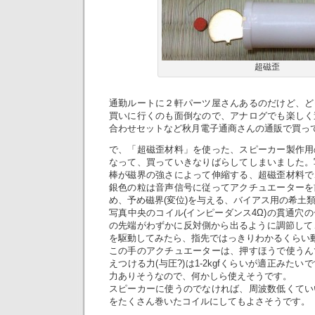
超磁歪
通勤ルートに２軒パーツ屋さんあるのだけど、ど
買いに行くのも面倒なので、アナログでも楽しく
合わせセットなど秋月電子通商さんの通販で買っ
で、「超磁歪材料」を使った、
スピーカー製作用
なって、買っていきなりばらしてしまいました。
棒が磁界の強さによって伸縮する、超磁歪材料で
銀色の粒は音声信号に従ってアクチュエーターを
め、予め磁界(変位)を与える、バイアス用の希土
写真中央のコイル(インピーダンス4Ω)の貫通穴
の先端がわずかに反対側から出るように調節して
を駆動してみたら、指先ではっきりわかるくらい
この手のアクチュエーターは、押すほうで使うん
えつける力(与圧?)は1-2kgfくらいが適正みた
力ありそうなので、何かしら使えそうです。
スピーカーに使うのでなければ、周波数低くてい
をたくさん巻いたコイルにしてもよさそうです。