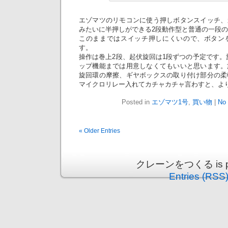
エゾマツのリモコンに使う押しボタンスイッチ、
みたいに半押しができる2段動作型と普通の一段
このままではスイッチ押しにくいので、ボタン
す。
操作は巻上2段、起伏旋回は1段ずつの予定です。
ップ機能までは用意しなくてもいいと思います。
旋回環の摩擦、ギヤボックスの取り付け部分の柔
マイクロリレー入れてカチャカチャ言わすと、よ
Posted in
エゾマツ1号
,
買い物
|
No
« Older Entries
クレーンをつくる is pro
Entries (RSS