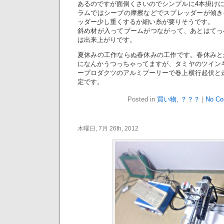
あるのですが面倒くさいのでシンプルに4本掛け
ラムではシーブの摩擦などでスプレッダーが傾き
ッダー少し重くするか細い糸が要りそうです。
斜め材が入ってブームがつながって、あとはてっ
は出来上がりです。
夏休みの工作ならぬ春休みの工作です。春休みと
になんかうつっちゃってますが、タミヤのツイン
ープロダクツのアルミプーリーで巻上横行起伏と
定です。
Posted in
買い物
,
？？？
|
No Co
木曜日, 7月 26th, 2012