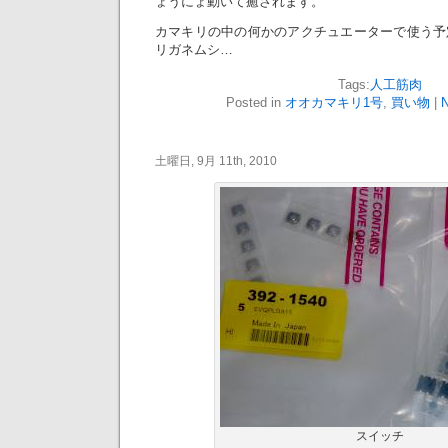
ょうにょ動いて癒されます。
カマキリの中の何かのアクチュエーターで使う予
リガネムシ…
Tags:
人工筋肉
Posted in
オオカマキリ1号
,
買い物
|
N
土曜日, 9月 11th, 2010
スイッチ