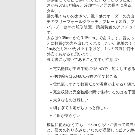
さから5%ほど縮み、冷却すると元の長さに戻る
タル」。
髪の毛くらいの太さで、数十gfのオーダーの力出る
チのフリーフォールクラッチ、ブレーキ装置、ブ
バルブ、台車の舵取装置、懸架装置のアクチュ
す。
太さは0.05mmから0.15mmまであります。昔あ
えに数百gfの力を出してくれましたが、絶版のよ
1mあたり2000円以上するけど、1つの装置に何
外安くあがると思います。
説明書にも書いてあることですが注意点?
電気抵抗が中途半端に低いので、短くしすぎ
伸び縮みは60-80℃程度の間で起こる
電気流しすぎて数百℃まで温度が上がると壊
完全収縮と完全弛緩の間で保持するのは若干
大きなものは難しい
細すぎて固定がちょっと難しい
半田が乗らない
模型に使わなくても、20cmくらいに切って適
と、硬めの釣り糸みたいなのが収縮してピアノ線