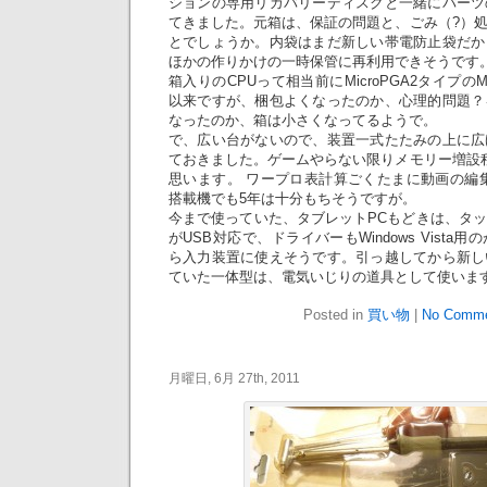
ションの専用リカバリーディスクと一緒にパーツ
てきました。元箱は、保証の問題と、ごみ（?）
とでしょうか。内袋はまだ新しい帯電防止袋だか
ほかの作りかけの一時保管に再利用できそうです
箱入りのCPUって相当前にMicroPGA2タイプのMob
以来ですが、梱包よくなったのか、心理的問題？
なったのか、箱は小さくなってるようで。
で、広い台がないので、装置一式たたみの上に広
ておきました。ゲームやらない限りメモリー増設
思います。 ワープロ表計算ごくたまに動画の編集だ
搭載機でも5年は十分もちそうですが。
今まで使っていた、タブレットPCもどきは、タ
がUSB対応で、ドライバーもWindows Vist
ら入力装置に使えそうです。引っ越してから新し
ていた一体型は、電気いじりの道具として使いま
Posted in
買い物
|
No Comme
月曜日, 6月 27th, 2011