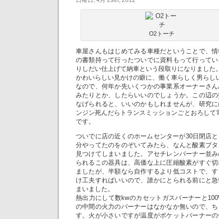
日曜日, 4月 29th, 2012
O2トーチ
車屋さんもはじめてみる車種だということで、情
の書類持って行ったついでに資料もって行ってい
りしだい仕上げて納車という段取りになりました
かわいらしい見かけの癖に、働く車らしく男らしい
なので、何年か先いくつかの事業系オーナーさん
みたりとか、したらいいのでしょうか。この辺の
なげられると、いいのかもしれませんが、研究に
ンジン死んだらトランスミッションごとおろして
です。
ついでに店の近くのホームセンターが30日閉店
分やってたのをのぞいてみたら、なんと酸素ブタ
見つけてしまいました。アセチレンバーナー並み
られるこの器具は、高価な上に圧縮酸素がすぐ切
ましたが、半額なら自作するより低コストで、す
け工夫すればいいので、誰かにとられる前にと急
まいました。
熱出力にして数kwのカセットガスバーナーと10
の中間の火力のバーナーはなかなか無いので、ち
す。火が小さいですが温度がポケットバーナーの