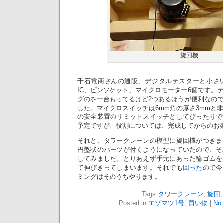
旋回機
千石電商さんの通販、デジタルテスターと小さい
IC、ピンソケット、マイクロモーター6個です。
グのを一台もってるけど2つあるほうが便利なの
した。マイクロスイッチは6mm角の厚さ3mmと
の安全装置のリミットスイッチとしてぴったりで
予定ですが、役割については、完成してからのお
それと、タワークレーンの模型に旋回機がつきま
円盤状のパーツが付くようになっていたので、そ
してみました。とりあえず手元にあった輪ゴムを
て伸びきってしまいます。それでも
回った
ので今
ミングはそのうちやります。
Tags:
タワークレーン
,
旋回
Posted in
エゾマツ1号
,
買い物
|
No