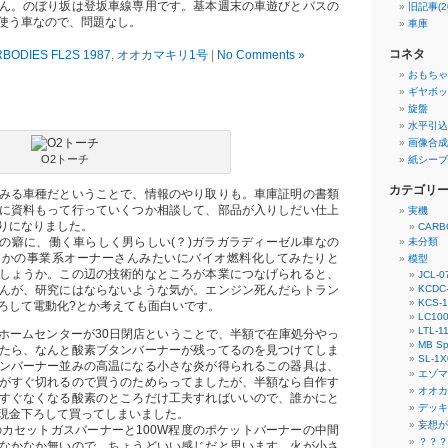
ん。のぼり坂は登坂車線専用です。基本週末の車遊びとバスの
旧記事(2
使う車なので、問題なし。
車庫
コネタ
BODIES FL2S 1987
,
オオカマキリ1号
|
No Comments »
おもちゃ
ギヤボッ
旋盤
水平引込ク
画像合成
O2トーチ
紙シーブ
カテゴリ
みる車種だということで、情報のやり取りも。車庫証明の書類
に資料もって行っていくつか相談して、部品が入りしだい仕上
実機
りになりました。
CARB
の癖に、働く車らしく男らしい(？)ガラガラディーゼル車なの
未分類
つかの事業系オーナーさんみたいにバイオ燃料化してみたりと
模型
しょうか。この辺の技術的なところが本業につなげられると、
JCL-0
んが、研究にはならないような気が。エンジン死んだらトラン
KCDC
KCS-1
ろして電動化?とか考えても面白いです。
LC100
LTL-1
ホームセンターが30日閉店ということで、半額で在庫処分やっ
MB Spr
たら、なんと酸素ブタンバーナーが残ってるのを見つけてしま
SL-1X
ンバーナー並みの高温になる小さな炎が得られるこの器具は、
エゾマ
がすぐ切れるので買うのためらってましたが、半額なら自作す
オオカ
すぐなくなる酸素のところだけ工夫すればいいので、誰かにと
デッキ
現金下ろして買ってしまいました。
妄想が
のカセットガスバーナーと100W程度のポケットバーナーの中間
？？？
なかなか無いので、ちょうどいい感じだと思います。火が小さ