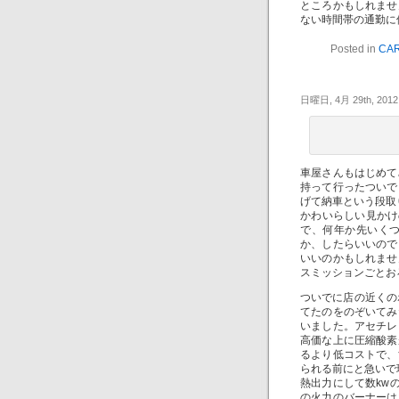
ところかもしれませ
ない時間帯の通勤に
Posted in
CAR
日曜日, 4月 29th, 2012
車屋さんもはじめて
持って行ったついで
げて納車という段取
かわいらしい見かけ
で、何年か先いく
か、したらいいので
いいのかもしれませ
スミッションごとお
ついでに店の近くの
てたのをのぞいてみ
いました。アセチレ
高価な上に圧縮酸素
るより低コストで、
られる前にと急いで
熱出力にして数kw
の火力のバーナーは