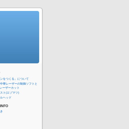
ジ
ンをつくる」について
中華レーザーの制御ソフトと
nでレーザーカット
スト(エゾマツ)
ルヘッド
INFO
き