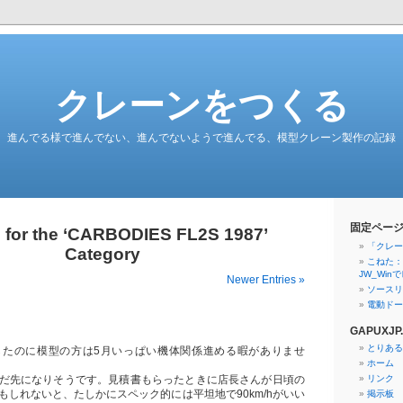
クレーンをつくる
進んでる様で進んでない、進んでないようで進んでる、模型クレーン製作の記録
固定ペー
 for the ‘CARBODIES FL2S 1987’
「クレー
Category
こねた：
JW_Wi
Newer Entries »
ソースリ
電動ドー
GAPUXJP.
とりある
したのに模型の方は5月いっぱい機体関係進める暇がありませ
ホーム
だ先になりそうです。見積書もらったときに店長さんが日頃の
リンク
もしれないと、たしかにスペック的には平坦地で90km/hがいい
掲示板