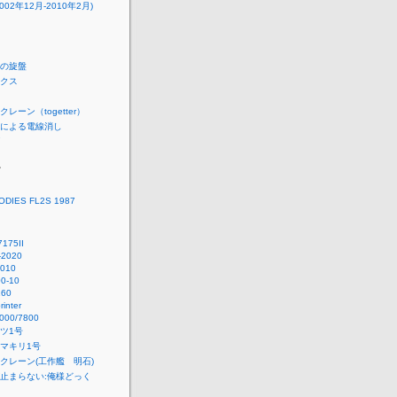
002年12月-2010年2月)
の旋盤
クス
レーン（togetter）
による電線消し
ー
ODIES FL2S 1987
7175II
-2020
010
0-10
160
inter
000/7800
ツ1号
マキリ1号
クレーン(工作艦 明石)
止まらない:俺様どっく