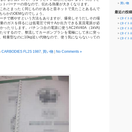
買い物
ットバーナーの倍なので、伝わる熱量が大きくなります。
これとまったく同じものがあると昔ネットで見たことあるんで
最近の投
ちらかのOEMなのでしょう。
ーチで燃やすという方法もありますが、爆発しそうだしその場
(タイト
量のガスを得るには低電圧で何十Aか出力できる直流電源が必
(タイト
ったりします。パチンコ台の電源に使うAC24V40A（1kVA)
(タイト
たりするので、整流してカーボンブラシを電極にして水に突っ
(タイト
、軽量型なのに10kg近い代物なので、使う気にならないっての
(タイト
n
CARBODIES FL2S 1987
,
買い物
|
No Comments »