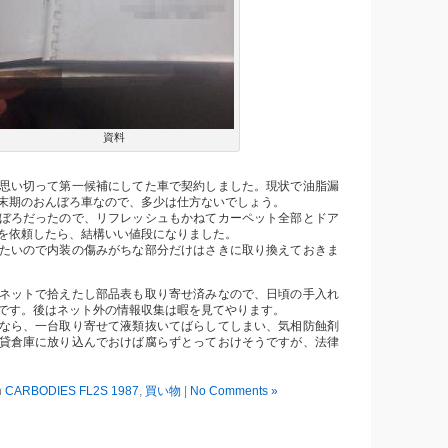
資料
思い切って第一候補にしてた車で契約しました。現状で油脂漏
末期のおんぼろ車なので、多少は仕方ないでしょう。
ぼろだったので、リフレッシュもかねてカーペット全部とドア
を依頼したら、結構いい値段になりました。
たいので内装の傷みがちな部分だけはさきに取り換えておきま
ネットで拾えたし部品表も取り寄せ済みなので、日頃の手入れ
です。後はネット外の情報収集は暇を見てやります。
なら、一台取り寄せて液類抜いてばらしてしまい、気相防蝕剤
貸倉庫に放り込んでおけば腐らずとっておけそうですが、法律
n
CARBODIES FL2S 1987
,
買い物
|
No Comments »