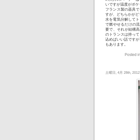
いですが温度がポケ
フランス製の器具で
すが、どちらかがど
水を電気分解してト
で燃やせるだけの流
要で、それが結構高か
のトランスは持って
込めばいい話ですが
もあります。
Posted i
土曜日, 4月 28th, 2012